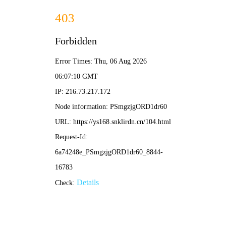
漫画社
· 漫友集结地
首页
漫社榜
分类
上新
📖 甜心小魔鬼 · 漫画社热推
📚 分类